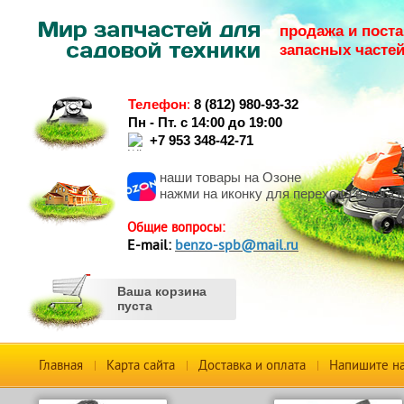
продажа и поста
запасных часте
Телефон
:
8 (812) 980-93-32
Пн - Пт. с 14:00 до 19:00
+7 953 348-42-71
наши товары на Озоне
нажми на иконку для перехода в магаз
Общие вопросы:
Е-mail:
benzo-spb@mail.ru
Ваша корзина
пуста
Главная
Карта сайта
Доставка и оплата
Напишите н