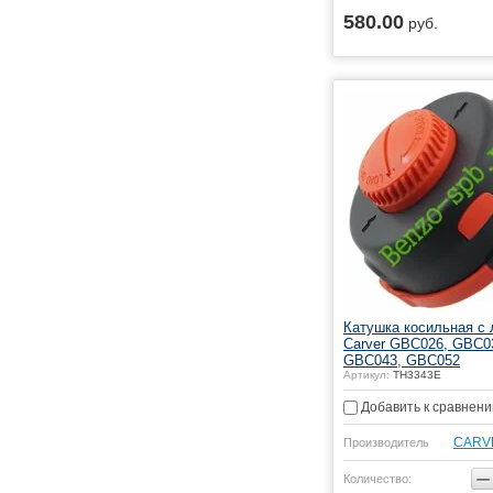
580.00
руб.
Купить
Катушка косильная с 
Carver GBC026, GBC0
GBC043, GBC052
Артикул:
TH3343E
Добавить к сравнен
CARV
Производитель
−
Количество: