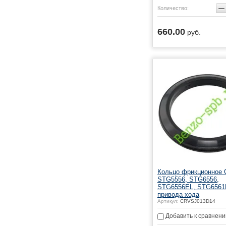
−
Количество:
660.00
руб.
Купить
Кольцо фрикционное C
STG5556, STG6556,
STG6556EL, STG6561
привода хода
Артикул:
CRVSJ013D14
Добавить к сравнен