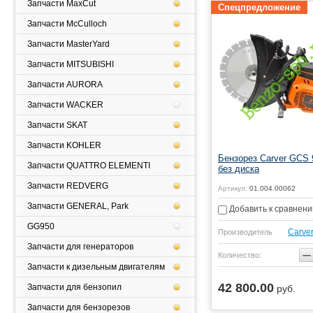
Запчасти MaxCut
Спецпредложение
Запчасти McCulloch
Запчасти MasterYard
Запчасти MITSUBISHI
Запчасти AURORA
Запчасти WACKER
Запчасти SKAT
Запчасти KOHLER
Бензорез Carver GCS 
Запчасти QUATTRO ELEMENTI
без диска
Запчасти REDVERG
Артикул:
01.004.00062
Запчасти GENERAL, Park
Добавить к сравнен
GG950
Carve
Производитель
Запчасти для генераторов
−
Количество:
Запчасти к дизельным двигателям
42 800.00
Запчасти для бензопил
руб.
Купить
Запчасти для бензорезов