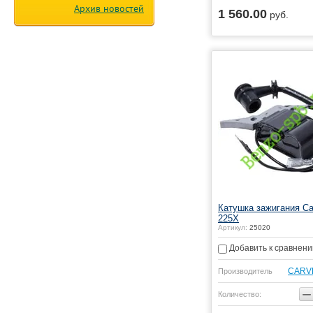
Архив новостей
1 560.00
руб.
Купить
Катушка зажигания C
225X
Артикул:
25020
Добавить к сравнен
CARV
Производитель
−
Количество: