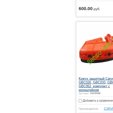
600.00
руб.
Купить
Кожух защитный Carv
GBC026, GBC033, GB
GBC052, комплект с
кронштейном
Артикул:
3343086
Добавить к сравнен
CARV
Производитель