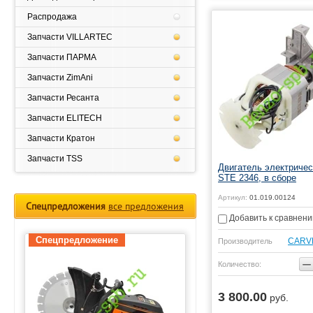
Распродажа
Запчасти VILLARTEC
Запчасти ПАРМА
Запчасти ZimAni
Запчасти Ресанта
Запчасти ELITECH
Запчасти Кратон
Запчасти TSS
Двигатель электричес
STE 2346, в сборе
Артикул:
01.019.00124
Спецпредложения
все предложения
Добавить к сравнен
Спецпредложение
Спецпредложение
CARV
Производитель
−
Количество:
3 800.00
руб.
Купить