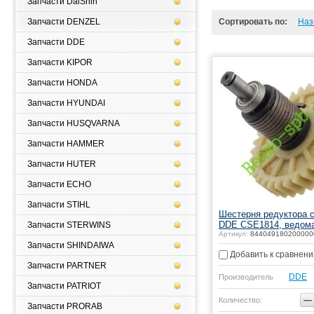
Запчасти DaiShin
Запчасти DENZEL
Сортировать по:
Наз
Запчасти DDE
Запчасти KIPOR
Запчасти HONDA
Запчасти HYUNDAI
Запчасти HUSQVARNA
Запчасти HAMMER
Запчасти HUTER
Запчасти ECHO
Запчасти STIHL
Шестерня редуктора 
DDE CSE1814, ведом
Запчасти STERWINS
Артикул:
844049180200000
Запчасти SHINDAIWA
Добавить к сравнен
Запчасти PARTNER
DDE
Производитель
Запчасти PATRIOT
−
Количество:
Запчасти PRORAB