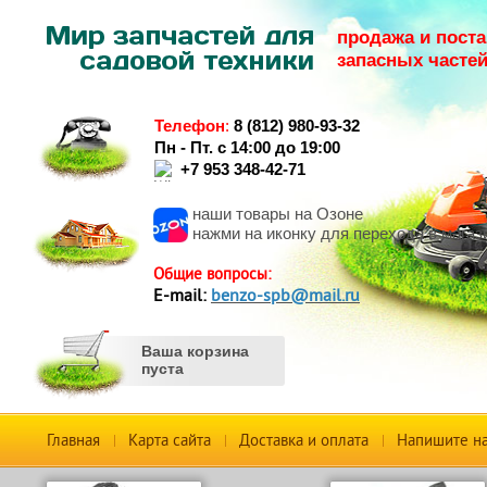
продажа и поста
запасных часте
Телефон
:
8 (812) 980-93-32
Пн - Пт. с 14:00 до 19:00
+7 953 348-42-71
наши товары на Озоне
нажми на иконку для перехода в магаз
Общие вопросы:
Е-mail:
benzo-spb@mail.ru
Ваша корзина
пуста
Главная
Карта сайта
Доставка и оплата
Напишите н