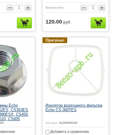
−
+
−
+
Количество:
120.00
руб.
Оригинал
шины Echo
Изолятор воздушного фильтра
52ES, CS353ES,
Echo CS-360TES
390ESX, CS450,
510, CS605
00
Артикул:
A228000030
равнению
Добавить к сравнению