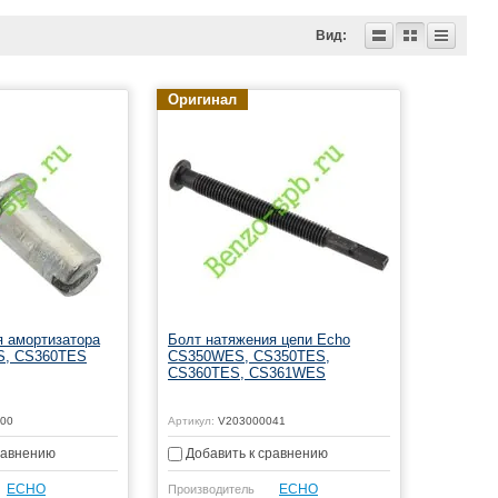
Вид:
Оригинал
я амортизатора
Болт натяжения цепи Echo
S, CS360TES
CS350WES, CS350TES,
CS360TES, CS361WES
00
Артикул:
V203000041
равнению
Добавить к сравнению
ЕСНО
ЕСНО
Производитель