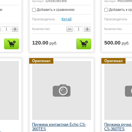
Артикул:
12318139130S
Артикул:
P0210055
ию
Добавить к сравнению
Добавить к с
Китай
Производитель
Производитель
+
−
+
Количество:
Количество:
120.00
500.00
руб.
руб.
Оригинал
Оригинал
Пружина контактная Echo CS-
Пружина ручки
360TES
CS-360TES