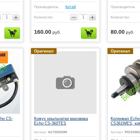
Китай
Производитель
Производитель
+
−
+
Количество:
Количество:
160.00
80.00
руб.
руб.
Оригинал
Оригинал
cho CS-
Кожух крыльчатки маховика
Коленвал Echo
Echo CS-360TES
CS361WES, ко
Артикул:
A172002090
Артикул:
P0210391