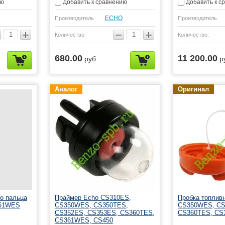
ию
Добавить к сравнению
Добавить к с
ЕСНО
Производитель
Производитель
+
−
+
Количество:
Количество:
680.00
11 200.00
руб.
р
Аналог
Оригинал
о пальца
Праймер Echo CS310ES,
Пробка топливн
361WES
CS350WES, CS350TES,
CS350WES, CS
CS352ES, CS353ES, CS360TES,
CS360TES, C
CS361WES, CS450