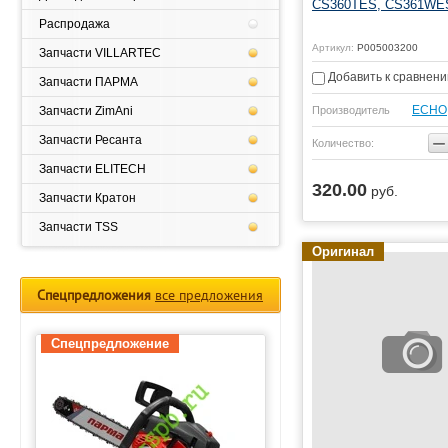
CS360TES, CS361WE
Распродажа
Артикул:
P005003200
Запчасти VILLARTEC
Добавить к сравнен
Запчасти ПАРМА
ЕСНО
Производитель
Запчасти ZimAni
−
Запчасти Ресанта
Количество:
Запчасти ELITECH
320.00
руб.
ь
Купить
Запчасти Кратон
Запчасти TSS
Оригинал
Спецпредложения
все предложения
Спецпредложение
Спецпредложение