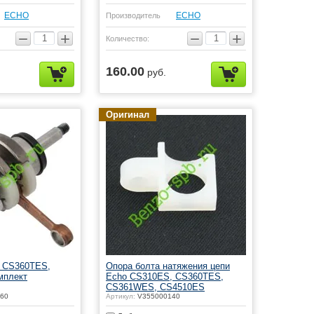
ЕСНО
ЕСНО
Производитель
−
+
−
+
Количество:
160.00
руб.
Оригинал
 CS360TES,
Опора болта натяжения цепи
мплект
Echo CS310ES, CS360TES,
CS361WES, CS4510ES
60
Артикул:
V355000140