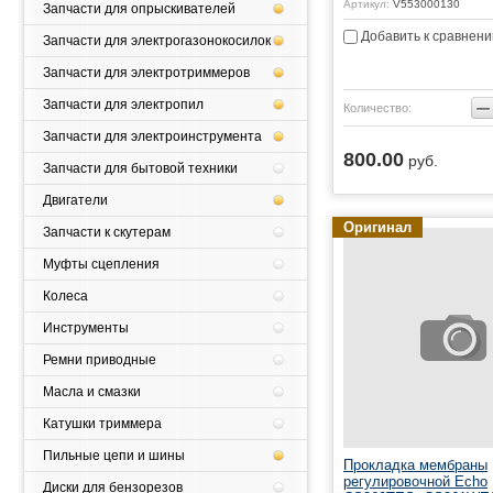
Артикул:
V553000130
Запчасти для опрыскивателей
Добавить к сравнен
Запчасти для электрогазонокосилок
Запчасти для электротриммеров
−
Запчасти для электропил
Количество:
Запчасти для электроинструмента
800.00
руб.
ь
Купить
Запчасти для бытовой техники
Двигатели
Оригинал
Запчасти к скутерам
Муфты сцепления
Колеса
Инструменты
Ремни приводные
Масла и смазки
Катушки триммера
Пильные цепи и шины
Прокладка мембраны
регулировочной Echo
Диски для бензорезов