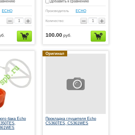
равнению
Добавить к сравнению
ЕСНО
ЕСНО
Производитель
−
+
−
+
Количество:
100.00
уб.
руб.
Оригинал
ого бака Echo
Прокладка глушителя Echo
350TES,
CS360TES, CS361WES
S361WES