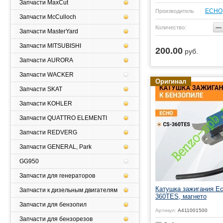
Запчасти MaxCut
ЕСНО
Производитель
Запчасти McCulloch
−
Количество:
Запчасти MasterYard
Запчасти MITSUBISHI
200.00
руб.
ь
Купить
Запчасти AURORA
Запчасти WACKER
Оригинал
Запчасти SKAT
Запчасти KOHLER
Запчасти QUATTRO ELEMENTI
Запчасти REDVERG
Запчасти GENERAL, Park
GG950
Запчасти для генераторов
Катушка зажигания E
Запчасти к дизельным двигателям
360TES, магнето
Запчасти для бензопил
Артикул:
A411001500
Запчасти для бензорезов