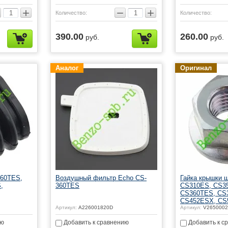
+
−
+
Количество:
Количество:
390.00
260.00
руб.
руб.
Аналог
Оригинал
260TES,
Воздушный фильтр Echo CS-
Гайка крышки 
,
360TES
CS310ES, CS3
CS360TES, CS
CS452ESX, CS
Артикул:
A226001820D
Артикул:
V2650002
ию
Добавить к сравнению
Добавить к с