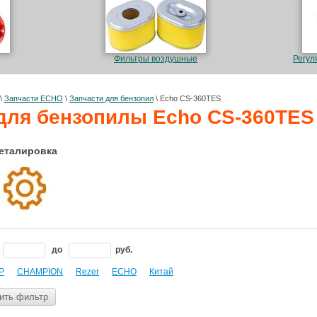
Фильтры воздушные
Регул
\
Запчасти ECHO
\
Запчасти для бензопил
\
Echo CS-360TES
для бензопилы Echo CS-360TES
еталировка
до
руб.
P
CHAMPION
Rezer
ЕСНО
Китай
ить фильтр