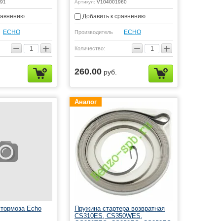
91
Артикул:
V104001960
равнению
Добавить к сравнению
ЕСНО
ЕСНО
Производитель
−
+
−
+
Количество:
260.00
руб.
Аналог
 тормоза Echo
Пружина стартера возвратная
CS310ES, CS350WES,