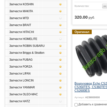
Запчасти KOSHIN
−
Количество:
Запчасти MAKITA
320.00
руб.
ь
Купить
Запчасти MTD
Запчасти BRAIT
Оригинал
Запчасти HITACHI
Запчасти HOMELITE
Запчасти ROBIN SUBARU
Запчасти Briggs & Stratton
Запчасти FUBAG
Запчасти FORZA
Запчасти LIFAN
Запчасти LONCIN
Воздуховод Echo CS
CS350TES, CS360TES
Запчасти YANMAR
CS2600ES
Запчасти OLEO-MAC
Артикул:
A239000000
Запчасти HATZ
Добавить к сравнен