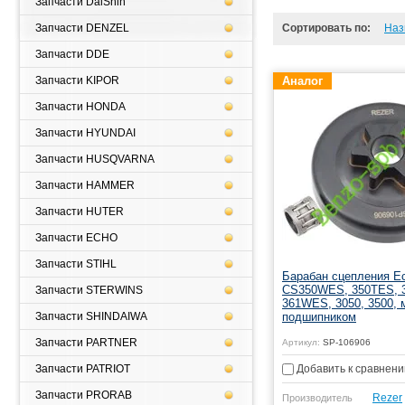
Запчасти DaiShin
Запчасти DENZEL
Сортировать по:
Наз
Запчасти DDE
Запчасти KIPOR
Аналог
Запчасти HONDA
Запчасти HYUNDAI
Запчасти HUSQVARNA
Запчасти HAMMER
Запчасти HUTER
Запчасти ECHO
Запчасти STIHL
Барабан сцепления E
CS350WES, 350TES, 
Запчасти STERWINS
361WES, 3050, 3500, 
Запчасти SHINDAIWA
подшипником
Запчасти PARTNER
Артикул:
SP-106906
Запчасти PATRIOT
Добавить к сравнен
Запчасти PRORAB
Rezer
Производитель