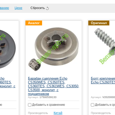
ванию
Цене
Сбросить
Аналог
Оригинал
cho
Барабан сцепления Echo
Болт креплени
360TES,
CS350WES, CS350TES,
Echo CS260TE
монолит, с
CS360TES, CS361WES, CS3050,
CS3500, монолит, с
подшипником
Артикул:
17500539133
Артикул:
V2020000
ию
Добавить к сравнению
Добавить к с
Китай
Производитель
Производитель