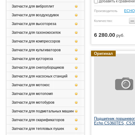
Добавить к сравнен
Запчасти для виброплит
ЕСНО
Производитель
Запчасти для воздуходувок
−
Количество:
Запчасти для высотореза
Запчасти для газонокосилок
6 280.00
руб.
ь
Купить
Запчасти для компрессоров
Запчасти для культиваторов
Оригинал
Запчасти для кустореза
Запчасти для снегоуборщиков
Запчасти для насосных станций
Запчасти для мотокос
Запчасти для мотопомп
Запчасти для мотобуров
Запчасти для подметальных машин
Подшипник поршневог
Запчасти для скарификаторов
Echo CS360TES, CS
Запчасти для тепловых пушек