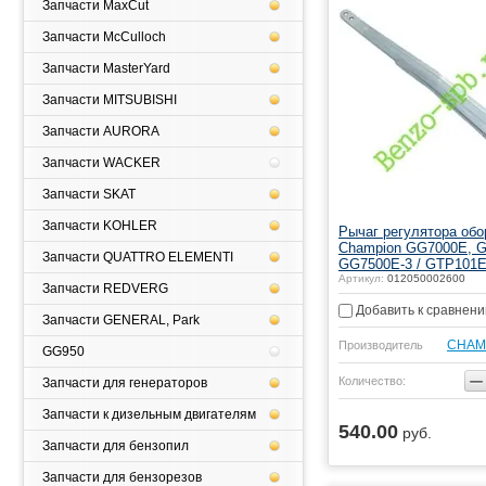
Запчасти MaxCut
Запчасти McCulloch
Запчасти MasterYard
Запчасти MITSUBISHI
Запчасти AURORA
Запчасти WACKER
Запчасти SKAT
Запчасти KOHLER
Рычаг регулятора обо
Champion GG7000E, 
Запчасти QUATTRO ELEMENTI
GG7500E-3 / GTP101E
Артикул:
012050002600
Запчасти REDVERG
Добавить к сравнен
Запчасти GENERAL, Park
CHAM
Производитель
GG950
−
Количество:
Запчасти для генераторов
Запчасти к дизельным двигателям
540.00
руб.
Купить
Запчасти для бензопил
Запчасти для бензорезов