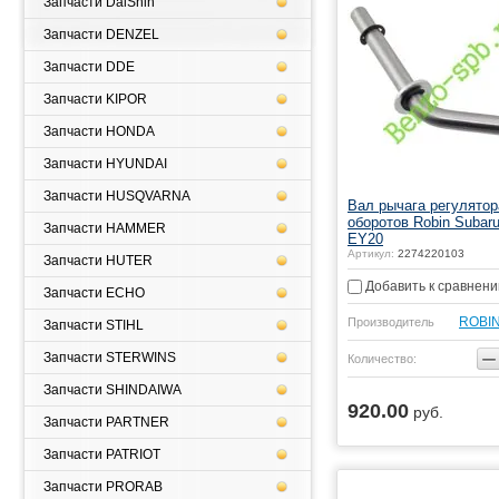
Запчасти DaiShin
Запчасти DENZEL
Запчасти DDE
Запчасти KIPOR
Запчасти HONDA
Запчасти HYUNDAI
Запчасти HUSQVARNA
Вал рычага регулятор
оборотов Robin Subar
Запчасти HAMMER
EY20
Артикул:
2274220103
Запчасти HUTER
Добавить к сравнен
Запчасти ECHO
ROBI
Производитель
Запчасти STIHL
−
Запчасти STERWINS
Количество:
Запчасти SHINDAIWA
920.00
руб.
Купить
Запчасти PARTNER
Запчасти PATRIOT
Запчасти PRORAB