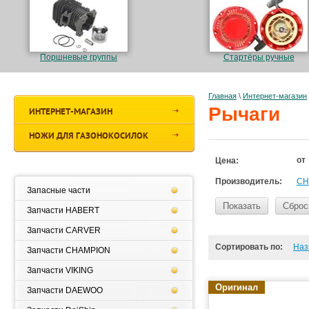
Поршневые группы
Стартёры ручные
Главная
\
Интернет-магазин
Рычаги
ИНТЕРНЕТ-МАГАЗИН
НОЖИ ДЛЯ ГАЗОНОКОСИЛОК
от
Цена:
Производитель:
CH
Запасные части
Показать
Сброс
Запчасти HABERT
Запчасти CARVER
Сортировать по:
Наз
Запчасти CHAMPION
Запчасти VIKING
Оригинал
Запчасти DAEWOO