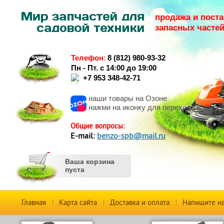
продажа и поста
запасных часте
Телефон
:
8 (812) 980-93-32
Пн - Пт. с 14:00 до 19:00
+7 953 348-42-71
наши товары на Озоне
нажми на иконку для перехода в магаз
Общие вопросы:
Е-mail:
benzo-spb@mail.ru
Ваша корзина
пуста
Главная
Карта сайта
Доставка и оплата
Напишите н