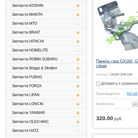
Запчасти KOSHIN
Запчасти MAKITA
Запчасти MTD
Запчасти BRAIT
Запчасти HITACHI
Запчасти HOMELITE
Запчасти ROBIN SUBARU
Панель газа GX160, G
сборе
Запчасти Briggs & Stratton
Артикул:
16500-ZH8-030
Запчасти FUBAG
Добавить к сравнен
Запчасти FORZA
Китай
Производитель
Запчасти LIFAN
−
Запчасти LONCIN
Количество:
Запчасти YANMAR
320.00
руб.
Купить
Запчасти OLEO-MAC
Запчасти HATZ