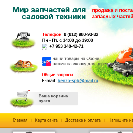
продажа и поста
запасных часте
Телефон
:
8 (812) 980-93-32
Пн - Пт. с 14:00 до 19:00
+7 953 348-42-71
наши товары на Озоне
нажми на иконку для перехода в магаз
Общие вопросы:
Е-mail:
benzo-spb@mail.ru
Ваша корзина
пуста
Главная
Карта сайта
Доставка и оплата
Напишите н