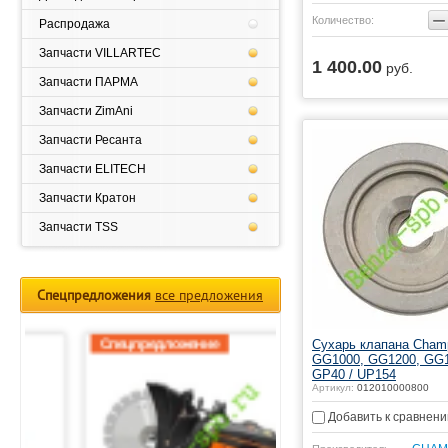
−
Количество:
Распродажа
Запчасти VILLARTEC
1 400.00
руб.
Купить
Запчасти ПАРМА
Запчасти ZimAni
Запчасти Ресанта
Запчасти ELITECH
Запчасти Кратон
Запчасти TSS
Спецпредложения
все предложения
Спецпредложение
Спецпредложение
Сухарь клапана Cham
GG1000, GG1200, GG1
GP40 / UP154
Артикул:
012010000800
Добавить к сравнен