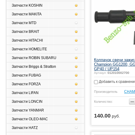
Запчасти KOSHIN
Запчасти MAKITA
Запчасти MTD
Запчасти BRAIT
Запчасти HITACHI
Запчасти HOMELITE
Запчасти ROBIN SUBARU
Колпачок свечи зажиг
Champion GG1200, GG
Запчасти Briggs & Stratton
GP40 / UP154
Артикул:
012010002700
Запчасти FUBAG
Добавить к сравнен
Запчасти FORZA
CHAM
Производитель
Запчасти LIFAN
−
Запчасти LONCIN
Количество:
Запчасти YANMAR
140.00
руб.
Купить
Запчасти OLEO-MAC
Запчасти HATZ