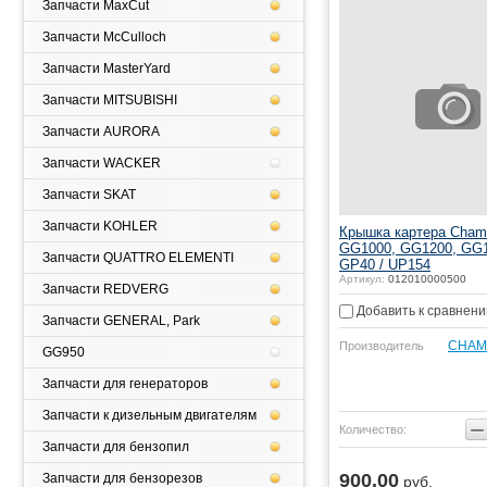
Запчасти MaxCut
Запчасти McCulloch
Запчасти MasterYard
Запчасти MITSUBISHI
Запчасти AURORA
Запчасти WACKER
Запчасти SKAT
Запчасти KOHLER
Крышка картера Cham
GG1000, GG1200, GG1
Запчасти QUATTRO ELEMENTI
GP40 / UP154
Артикул:
012010000500
Запчасти REDVERG
Добавить к сравнен
Запчасти GENERAL, Park
CHAM
Производитель
GG950
Запчасти для генераторов
Запчасти к дизельным двигателям
−
Количество:
Запчасти для бензопил
900.00
Запчасти для бензорезов
руб.
Купить