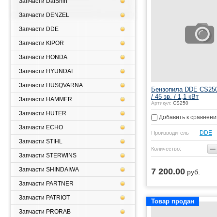
Запчасти DaiShin
Запчасти DENZEL
Запчасти DDE
Запчасти KIPOR
Запчасти HONDA
Запчасти HYUNDAI
Запчасти HUSQVARNA
Бензопила DDE CS250
/ 45 зв. / 1,1 кВт
Запчасти HAMMER
Артикул:
CS250
Запчасти HUTER
Добавить к сравнен
Запчасти ECHO
DDE
Производитель
Запчасти STIHL
−
Количество:
Запчасти STERWINS
Запчасти SHINDAIWA
7 200.00
руб.
Купить
Запчасти PARTNER
Запчасти PATRIOT
Товар продан
Запчасти PRORAB