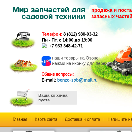
продажа и поста
запасных часте
Телефон
:
8 (812) 980-93-32
Пн - Пт. с 14:00 до 19:00
+7 953 348-42-71
наши товары на Озоне
нажми на иконку для перехода в магаз
Общие вопросы:
Е-mail:
benzo-spb@mail.ru
Ваша корзина
пуста
Главная
Карта сайта
Доставка и оплата
Напишите н