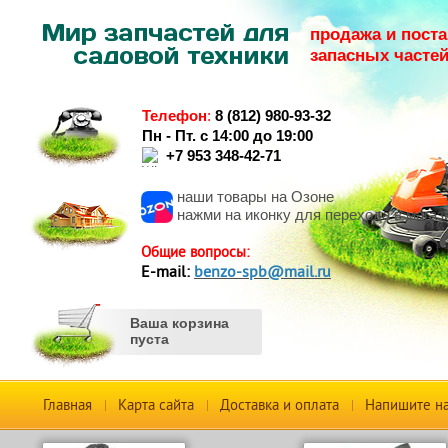
продажа и поста
запасных часте
Телефон
:
8 (812) 980-93-32
Пн - Пт. с 14:00 до 19:00
+7 953 348-42-71
наши товары на Озоне
нажми на иконку для перехода в магаз
Общие вопросы:
Е-mail:
benzo-spb@mail.ru
Ваша корзина
пуста
Главная
Карта сайта
Доставка и оплата
Напишите н